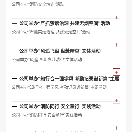
公司举办“消防安全培训”活动
公司举办“严抓禁烟治理 共建无烟空间”活动
公司举办“严抓禁烟治理 共建无烟空间”活动
公司举办“风追飞盘 盘赴晴空”文体活动
公司举办“风追飞盘 盘赴晴空”文体活动
公司举办“知行合一强学风 考勤记录谱新篇”主题
活动
公司举办“知行合一强学风 考勤记录谱新篇”主题活动
公司举办“消防同行 安全童行”实践活动
公司举办“消防同行 安全童行”实践活动