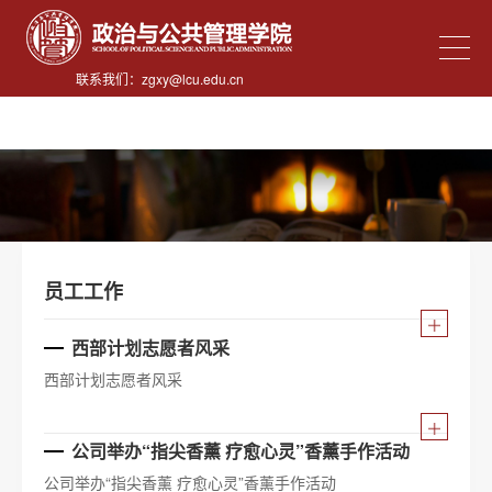
古天乐代言太阳集团·(中国)
能源有限公司
联系我们：
zgxy@lcu.edu.cn
员工工作
西部计划志愿者风采
西部计划志愿者风采
公司举办“指尖香薰 疗愈心灵”香薰手作活动
公司举办“指尖香薰 疗愈心灵”香薰手作活动