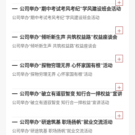
公司举办“期中考试考风考纪”学风建设班会活动
公司举办“期中考试考风考纪”学风建设班会活动
公司举办“倾听新生声 共筑权益路”权益座谈会
公司举办“倾听新生声 共筑权益路”权益座谈会
公司举办“探物穷理无界 心怀家国有根”活动
公司举办“探物穷理无界 心怀家国有根”活动
公司举办“破立有道驭智变 知行合一捍权益”宣讲
活动
公司举办“破立有道驭智变 知行合一捍权益”宣讲活动
公司举办“研途筑基 职场扬帆”就业交流活动
公司举办“研途筑基 职场扬帆”就业交流活动