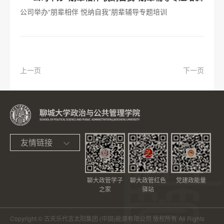
公司举办“朋辈相伴 悦纳自我”朋辈辅导专题培训
上一页
下一页
友情链接
聊大政管学子
聊大政管红色
党建政能量
之家
驿站
Copyright © 古天乐代言太阳集团·(中国)能源有限公司 版权所有 All Rights