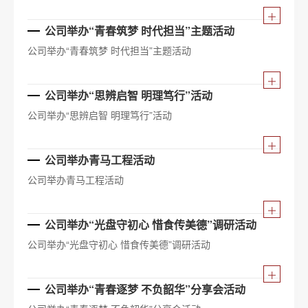
公司举办“青春筑梦 时代担当”主题活动
公司举办“青春筑梦 时代担当”主题活动
公司举办“思辨启智 明理笃行”活动
公司举办“思辨启智 明理笃行”活动
公司举办青马工程活动
公司举办青马工程活动
公司举办“光盘守初心 惜食传美德”调研活动
公司举办“光盘守初心 惜食传美德”调研活动
公司举办“青春逐梦 不负韶华”分享会活动