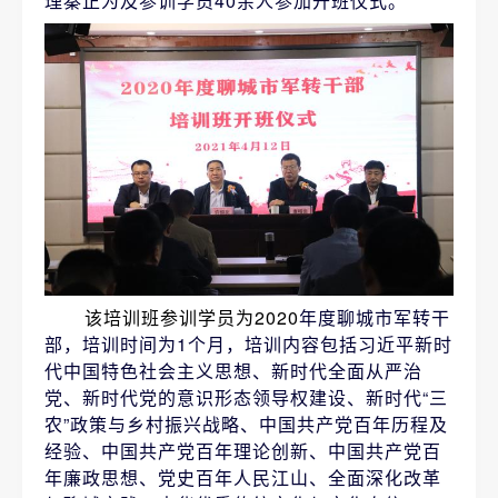
理秦正为及参训学员40余人参加开班仪式。
该培训班参训学员为2020
年度聊城市军转干
部，培训时间为1个月，培训内容包括习近平新时
代中国特色社会主义思想、新时代全面从严治
党、新时代党的意识形态领导权建设、新时代“三
农”政策与乡村振兴战略、中国共产党百年历程及
经验、中国共产党百年理论创新、中国共产党百
年廉政思想、党史百年人民江山、全面深化改革